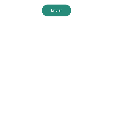
Enviar
Essentials Supplements
Essentials Supplements. Empresa 100% 
mexicana, certificada, dedicada a producir 
suplementos alimenticios de alta calidad.